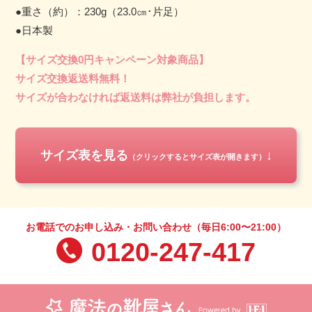
●重さ（約）：230g（23.0㎝･片足）
●日本製
【サイズ交換0円キャンペーン対象商品】
サイズ交換返送料無料！
サイズが合わなければ返送料は弊社が負担します。
サイズ表を見る
（クリックするとサイズ表が開きます）
足の長さ サイズ （cm）
22.0
22.5
23.0
23.5
24.0
24.5
25.0
お電話でのお申し込み・お問い合わせ（毎日6:00〜21:00）
0120-247-417
足囲・足幅 サイズ （約・cm）
４Ｅ
靴表示
足囲
足幅
22.0
21.5
7.60