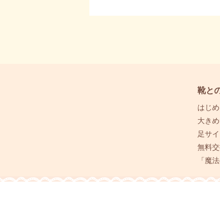
靴と
はじめ
大きめ
足サイ
無料交
「魔法