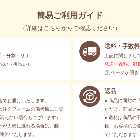
簡易ご利用ガイド
（
詳細はこちらからご確認ください
）
送料・手数料
回・分割・リボ）
上記に関しまし
支払い（後払い）
発送手数料、消
(別ページが開き
返品
後でお届けいたします。
● 商品に同封
は注文フォームの備考欄にご記
ただき、商品と
沿えない場合もございます）
● 送料は商品
けが大幅に遅れる場合は、郵
担、お客様のご
連絡いたします。
ていただきます